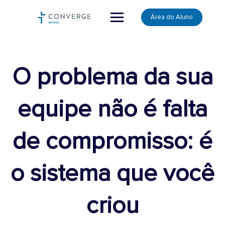
Skip
Área do Aluno
to
content
O problema da sua
equipe não é falta
de compromisso: é
o sistema que você
criou