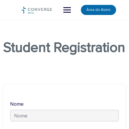
Skip
Área do Aluno
to
content
Student Registration
Nome