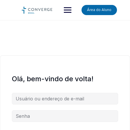
Skip
Área do Aluno
to
content
Olá, bem-vindo de volta!